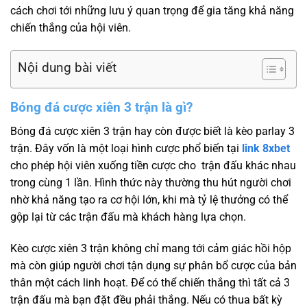
cách chơi tới những lưu ý quan trọng để gia tăng khả năng
chiến thắng của hội viên.
Nội dung bài viết
Bóng đá cược xiên 3 trận là gì?
Bóng đá cược xiên 3 trận hay còn được biết là kèo parlay 3
trận. Đây vốn là một loại hình cược phổ biến tại
link 8xbet
cho phép hội viên xuống tiền cược cho trận đấu khác nhau
trong cùng 1 lần. Hình thức này thường thu hút người chơi
nhờ khả năng tạo ra cơ hội lớn, khi mà tỷ lệ thưởng có thể
gộp lại từ các trận đấu mà khách hàng lựa chọn.
Kèo cược xiên 3 trận không chỉ mang tới cảm giác hồi hộp
mà còn giúp người chơi tận dụng sự phân bổ cược của bản
thân một cách linh hoạt. Để có thể chiến thắng thì tất cả 3
trận đấu mà bạn đặt đều phải thắng. Nếu có thua bất kỳ