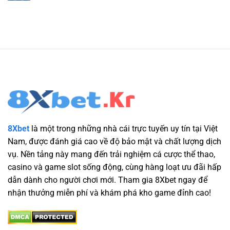
8Xbet
là một trong những nhà cái trực tuyến uy tín tại Việt
Nam, được đánh giá cao về độ bảo mật và chất lượng dịch
vụ. Nền tảng này mang đến trải nghiệm cá cược thể thao,
casino và game slot sống động, cùng hàng loạt ưu đãi hấp
dẫn dành cho người chơi mới. Tham gia 8Xbet ngay để
nhận thưởng miễn phí và khám phá kho game đỉnh cao!