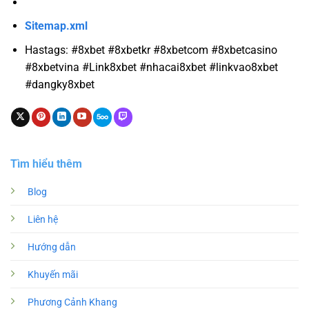
Website:
https://8xbet.kr/
Sitemap.xml
Hastags: #8xbet #8xbetkr #8xbetcom #8xbetcasino
#8xbetvina #Link8xbet #nhacai8xbet #linkvao8xbet
#dangky8xbet
Tìm hiểu thêm
Blog
Liên hệ
Hướng dẫn
Khuyến mãi
Phương Cảnh Khang