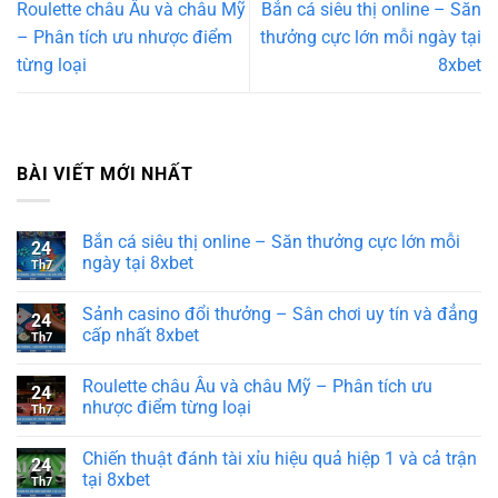
Roulette châu Âu và châu Mỹ
Bắn cá siêu thị online – Săn
– Phân tích ưu nhược điểm
thưởng cực lớn mỗi ngày tại
từng loại
8xbet
BÀI VIẾT MỚI NHẤT
Bắn cá siêu thị online – Săn thưởng cực lớn mỗi
24
ngày tại 8xbet
Th7
Sảnh casino đổi thưởng – Sân chơi uy tín và đẳng
24
cấp nhất 8xbet
Th7
Roulette châu Âu và châu Mỹ – Phân tích ưu
24
nhược điểm từng loại
Th7
Chiến thuật đánh tài xỉu hiệu quả hiệp 1 và cả trận
24
tại 8xbet
Th7