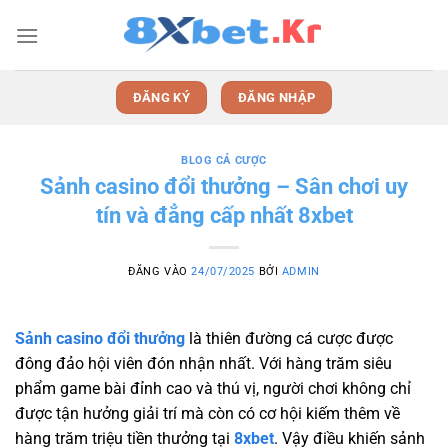
Bỏ
qua
nội
dung
ĐĂNG KÝ
ĐĂNG NHẬP
BLOG CÁ CƯỢC
Sảnh casino đổi thưởng – Sân chơi uy
tín và đẳng cấp nhất 8xbet
ĐĂNG VÀO
24/07/2025
BỞI
ADMIN
Sảnh casino đổi thưởng
là thiên đường cá cược được
đông đảo hội viên đón nhận nhất. Với hàng trăm siêu
phẩm game bài đỉnh cao và thú vị, người chơi không chỉ
được tận hưởng giải trí mà còn có cơ hội kiếm thêm về
hàng trăm triệu tiền thưởng tại
8xbet
. Vậy điều khiến sảnh