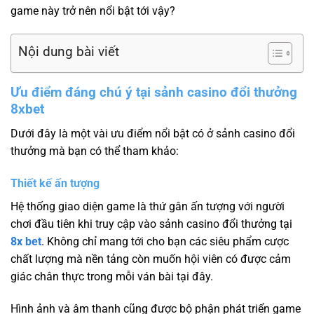
game này trở nên nổi bật tới vậy?
Nội dung bài viết
Ưu điểm đáng chú ý tại sảnh casino đổi thưởng
8xbet
Dưới đây là một vài ưu điểm nổi bật có ở sảnh casino đổi
thưởng mà bạn có thể tham khảo:
Thiết kế ấn tượng
Hệ thống giao diện game là thứ gân ấn tượng với người
chơi đầu tiên khi truy cập vào sảnh casino đổi thưởng tại
8x bet
. Không chỉ mang tới cho bạn các siêu phẩm cược
chất lượng mà nền tảng còn muốn hội viên có được cảm
giác chân thực trong mỗi ván bài tại đây.
Hình ảnh và âm thanh cũng được bộ phận phát triển game