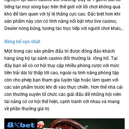
tiếng tại mọi sòng bạc trên thế giới với lối chơi không quá
khó để làm quen với tỷ lệ thắng cực cao. Đặc biệt hơn khi
sản phẩm này còn có tính năng nổi bật như live casino,
Dealer nóng bỏng, tương tác trực tiếp với người chơi khác,..
Rồng hổ cực chất
Một trong các sản phẩm đấu trí được đông đảo khách
hàng ủng hộ tại sảnh casino đổi thưởng là rồng hổ. Tại
đây bạn sẽ có cơ hội truy cập nhiều phòng cược với mức
tiền trải dài từ thấp tới cao, ngoài ra tính năng phòng tập
còn cho phép bạn tham gia luyện tập hoặc làm quen với
các sản phẩm trước khi đi vào thực chiến. Hơn thế nhà cái
còn thường xuyên tổ chức các giải đấu để những hội viên
tài năng có cơ hội thể hiện, cạnh tranh với nhau và mang
về phần thưởng giá trị.