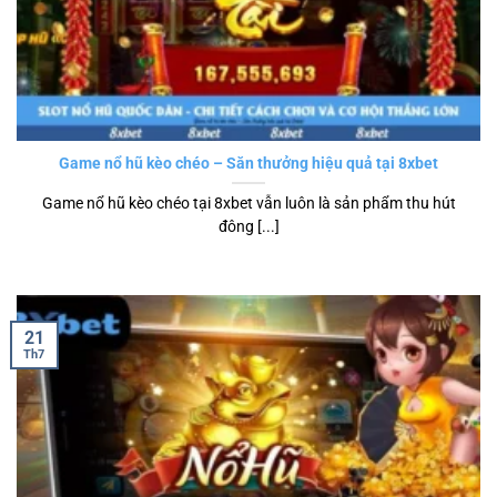
Game nổ hũ kèo chéo – Săn thưởng hiệu quả tại 8xbet
Game nổ hũ kèo chéo tại 8xbet vẫn luôn là sản phẩm thu hút
đông [...]
21
Th7