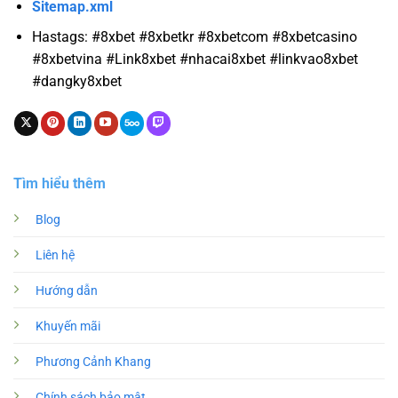
Sitemap.xml
Hastags: #8xbet #8xbetkr #8xbetcom #8xbetcasino
#8xbetvina #Link8xbet #nhacai8xbet #linkvao8xbet
#dangky8xbet
Tìm hiểu thêm
Blog
Liên hệ
Hướng dẫn
Khuyến mãi
Phương Cảnh Khang
Chính sách bảo mật