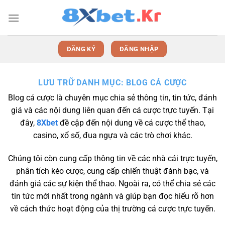
Bỏ
qua
nội
dung
ĐĂNG KÝ
ĐĂNG NHẬP
LƯU TRỮ DANH MỤC:
BLOG CÁ CƯỢC
Blog cá cược là chuyên mục chia sẻ thông tin, tin tức, đánh
giá và các nội dung liên quan đến cá cược trực tuyến. Tại
đây,
8Xbet
đề cập đến nội dung về cá cược thể thao,
casino, xổ số, đua ngựa và các trò chơi khác.
Chúng tôi còn cung cấp thông tin về các nhà cái trực tuyến,
phân tích kèo cược, cung cấp chiến thuật đánh bạc, và
đánh giá các sự kiện thể thao. Ngoài ra, có thể chia sẻ các
tin tức mới nhất trong ngành và giúp bạn đọc hiểu rõ hơn
về cách thức hoạt động của thị trường cá cược trực tuyến.