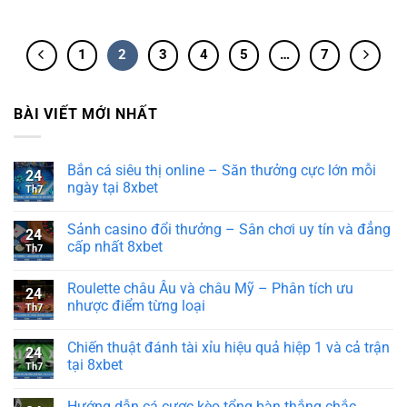
1
2
3
4
5
…
7
BÀI VIẾT MỚI NHẤT
Bắn cá siêu thị online – Săn thưởng cực lớn mỗi
24
ngày tại 8xbet
Th7
Sảnh casino đổi thưởng – Sân chơi uy tín và đẳng
24
cấp nhất 8xbet
Th7
Roulette châu Âu và châu Mỹ – Phân tích ưu
24
nhược điểm từng loại
Th7
Chiến thuật đánh tài xỉu hiệu quả hiệp 1 và cả trận
24
tại 8xbet
Th7
Hướng dẫn cá cược kèo tổng bàn thắng chắc